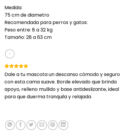
Medida:
75 cm de diametro
Recomendada para perros y gatos:
Peso entre: 8 a 32 kg
Tamaño: 28 a 63 cm
Valorado
1
Dale a tu mascota un descanso cómodo y seguro
con
5
de 5
con esta cama suave. Borde elevado que brinda
en base a
valoración
apoyo, relleno mullido y base antideslizante, ideal
de un
para que duerma tranquila y relajada
cliente