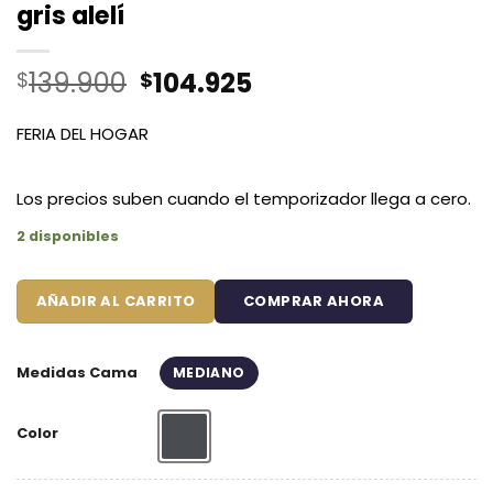
gris alelí
El
El
139.900
104.925
$
$
precio
precio
original
actual
FERIA DEL HOGAR
era:
es:
$139.900.
$104.925.
Los precios suben cuando el temporizador llega a cero.
2 disponibles
AÑADIR AL CARRITO
COMPRAR AHORA
Medidas Cama
MEDIANO
Color
Gris