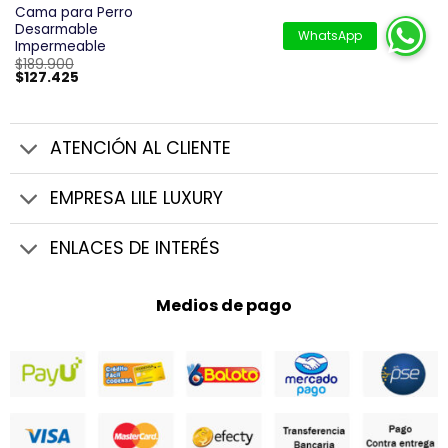
Cama para Perro
Desarmable
Impermeable
$
189.900
El
El
$
127.425
precio
precio
original
actual
era:
es:
$189.900.
$127.425.
ATENCIÓN AL CLIENTE
EMPRESA LILE LUXURY
ENLACES DE INTERÉS
Medios de pago