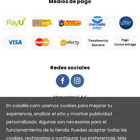
Medios de pago
Redes sociales
Maguentex S.A.S
NIT: 901286369-8
En casalile.com usamos cookies para mejorar tu
DIRECCION: Avenida Américas # 50 - 70, Bogotá.
experiencia, analizar el sitio y mostrar publicidad
Superintendencia Industria y Comercio SIC
personalizada. Algunas son necesarias para el
funcionamiento de la tienda. Puedes aceptar todas las
cookies, rechazarlas o configurar tus preferencias. Más