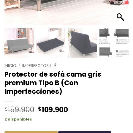
INICIO
/
IMPERFECTOS LILÉ
Protector de sofá cama gris
premium Tipo B (Con
Imperfecciones)
El
El
159.900
109.900
$
$
precio
precio
2 disponibles
original
actual
era:
es: