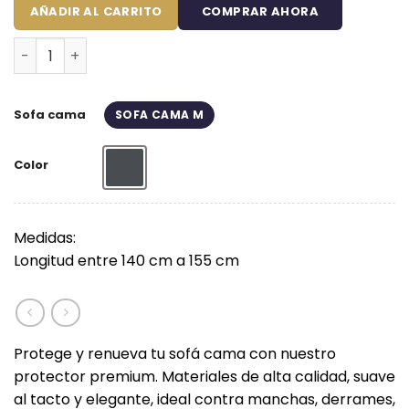
$159.900.
$109.900.
AÑADIR AL CARRITO
COMPRAR AHORA
Protector de sofá cama gris premium Tipo B (Con Imper
Sofa cama
SOFA CAMA M
Color
Gris
Medidas:
Longitud entre 140 cm a 155 cm
Protege y renueva tu sofá cama con nuestro
protector premium. Materiales de alta calidad, suave
al tacto y elegante, ideal contra manchas, derrames,