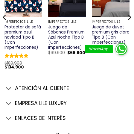
IMPERFECTOS LILÉ
IMPERFECTOS LILÉ
IMPERFECTOS LILÉ
Protector de sofá
Juego de
Juego de duvet
premium azul
Sábanas Premium
premium gris claro
navidad Tipo B
Azul Noche Tipo B
Tipo B (Con
(Con
(Con
Imperfecciones)
Imperfecciones)
Imperfecciones)
$
199.900
El
El
$
139.900
l
El
El
$
99.900
$
69.900
precio
precio
precio
precio
precio
original
actual
actual
original
actual
era:
es:
Valorado
$
189.900
s:
era:
es:
El
El
$199.900.
$139.900.
$
134.900
$54.900.
con
5
de 5
$99.900.
$69.900.
precio
precio
original
actual
era:
es:
$189.900.
$134.900.
ATENCIÓN AL CLIENTE
EMPRESA LILE LUXURY
ENLACES DE INTERÉS