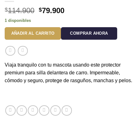
El
El
114.900
79.900
$
$
precio
precio
1 disponibles
original
actual
era:
es:
AÑADIR AL CARRITO
COMPRAR AHORA
$114.900.
$79.900.
Viaja tranquilo con tu mascota usando este protector
premium para silla delantera de carro. Impermeable,
cómodo y seguro, protege de rasguños, manchas y pelos.