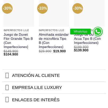
-30%
-33%
-30%
IMPERFECTOS LILÉ
IMPERFECTOS LILÉ
IMPERFECTOS LILÉ
Juego de Duvet
Almohada estándar
Juego de Duvet
Flor Grande Tipo B
de microfibra Tipo
Acua Tipo B (Con
(Con
B (Con
Imperfecciones)
Imperfecciones)
Imperfecciones)
$
199.900
El
El
$
139.900
El
El
$
149.900
$
29.900
$
19.900
precio
precio
El
El
precio
precio
$
104.900
original
actual
precio
precio
original
actual
era:
es:
original
actual
era:
es:
$199.900.
$139.900.
era:
es:
$29.900.
$19.900.
$149.900.
$104.900.
ATENCIÓN AL CLIENTE
EMPRESA LILE LUXURY
ENLACES DE INTERÉS