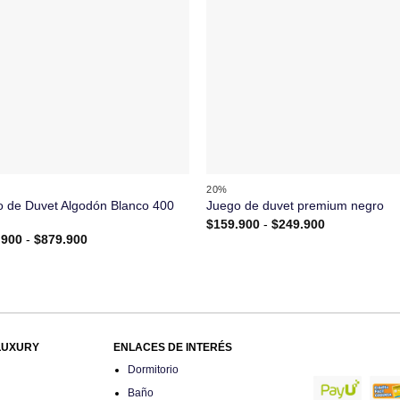
+
20%
 de Duvet Algodón Blanco 400
Juego de duvet premium negro
Rango
$
159.900
-
$
249.900
de
Rango
.900
-
$
879.900
precios:
de
desde
precios:
$159.900
desde
hasta
$584.900
$249.900
hasta
$879.900
LUXURY
ENLACES DE INTERÉS
Dormitorio
Baño