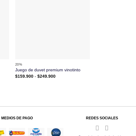
+
+
20%
20%
Combo: juego de duv
Juego de duvet premium vinotinto
plumón
Rango
$
159.900
-
$
249.900
de
$
294.900
-
$
449.90
precios:
desde
$159.900
hasta
$249.900
MEDIOS DE PAGO
REDES SOCIALES