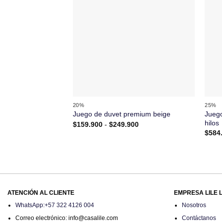
+
+
20%
25%
Juego
Juego de duvet premium beige
hilos
Rango
$
159.900
-
$
249.900
de
$
584
precios:
desde
$159.900
hasta
$249.900
ATENCIÓN AL CLIENTE
EMPRESA LILE 
WhatsApp:+57 322 4126 004
Nosotros
Correo electrónico: info@casalile.com
Contáctanos