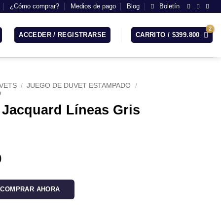
¿Cómo comprar?
Medios de pago
Blog
Boletín
ACCEDER / REGISTRARSE
CARRITO /
$
399.800
VETS
/
JUEGO DE DUVET ESTAMPADO
/
D
 Jacquard Líneas Gris
Rango
0
de
precios:
COMPRAR AHORA
desde
$189.900
s Gris Claro cantidad
hasta