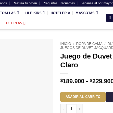
tanos
Rastrea tu orden
Preguntas Frecuentes
Sábanas al por mayor
TOALLAS
LILÉ KIDS
HOTELERÍA
MASCOTAS
OFERTAS
INICIO
/
ROPA DE CAMA
/
DU
JUEGOS DE DUVET JACQUAR
Juego de Duvet
Claro
189.900
-
229.90
$
$
AÑADIR AL CARRITO
Juego de Duvet Jacquard Línea