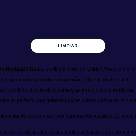
LIMPIAR
o Navidad Clásica
, un diseño lleno de calidez, frescura y el 
s, hojas verdes y esferas navideñas
sobre un fondo marfil cál
or completo el estilo de la cama gracias a su efecto
doble faz
,
redón es perfecto para quienes buscan comodidad superior sin 
manteniendo sus colores vivos durante muchos años. Su acolch
bitaciones de huéspedes, apartamentos turísticos o para regalar 