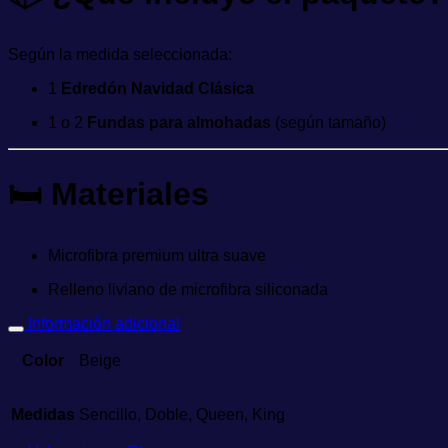
Según la medida seleccionada:
1
Edredón Navidad Clásica
1 o 2
Fundas para almohadas
(según tamaño)
🛏️
Materiales
Microfibra premium ultra suave
Relleno liviano de microfibra siliconada
Información adicional
Color
Beige
Medidas
Sencillo, Doble, Queen, King