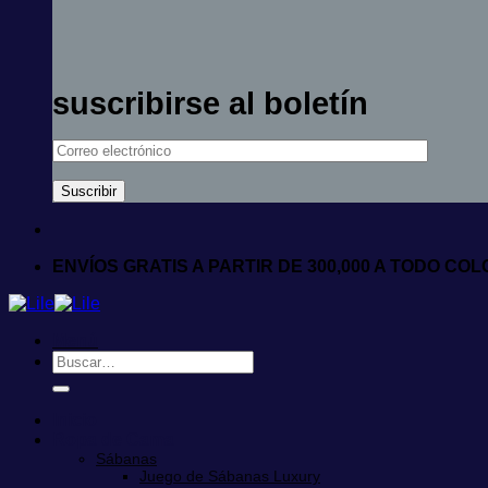
suscribirse al boletín
ENVÍOS GRATIS A PARTIR DE 300,000 A TODO CO
Menú
Buscar
por:
Inicio
Ropa de Cama
Sábanas
Juego de Sábanas Luxury