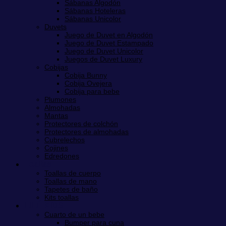
Sábanas Algodón
Sábanas Hoteleras
Sábanas Unicolor
Duvets
Juego de Duvet en Algodón
Juego de Duvet Estampado
Juego de Duvet Unicolor
Juegos de Duvet Luxury
Cobijas
Cobija Bunny
Cobija Ovejera
Cobija para bebe
Plumones
Almohadas
Mantas
Protectores de colchón
Protectores de almohadas
Cubrelechos
Cojines
Edredones
Toallas
Toallas de cuerpo
Toallas de mano
Tapetes de baño
Kits toallas
LILÉ KIDS
Cuarto de un bebe
Bumper para cuna