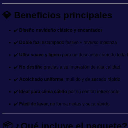
💎
Beneficios principales
✔️
Diseño navideño clásico y encantador
✔️
Doble faz
: estampado festivo + reverso mostaza
✔️
Ultra suave y ligero
para un descanso cómodo toda 
✔️
No destiñe
gracias a su impresión de alta calidad
✔️
Acolchado uniforme
, mullido y de secado rápido
✔️
Ideal para clima cálido
por su confort refrescante
✔️
Fácil de lavar
, no forma motas y seca rápido
📦
¿Qué incluye el paquete?