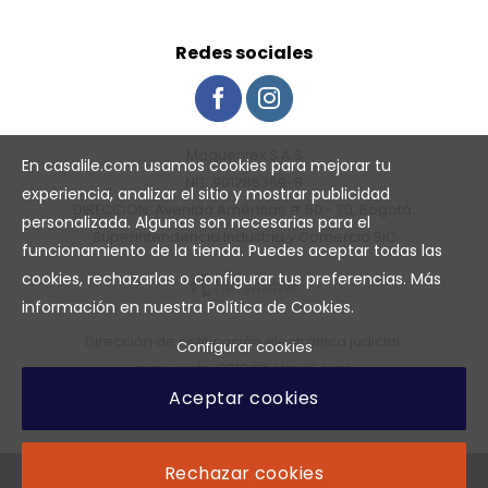
Redes sociales
Maguentex S.A.S
En casalile.com usamos cookies para mejorar tu
NIT: 901286369-8
experiencia, analizar el sitio y mostrar publicidad
DIRECCION: Avenida Américas # 50 - 70, Bogotá.
personalizada. Algunas son necesarias para el
Superintendencia Industria y Comercio SIC
funcionamiento de la tienda. Puedes aceptar todas las
cookies, rechazarlas o configurar tus preferencias. Más
información en nuestra
Política de Cookies
.
Dirección de notificación electrónica judicial:
Configurar cookies
maguentex2019@hotmail.com
Aceptar cookies
Teléfono de notificacion judicial: 2614924
Rechazar cookies
POLÍTICA DE PRIVACIDAD
TÉRMINOS Y CONDICIONES DE USO