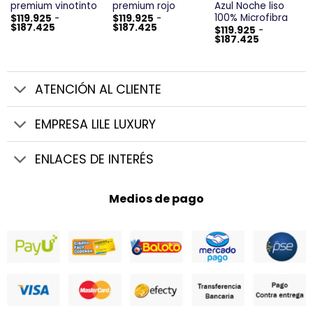
premium vinotinto
premium rojo
Azul Noche liso
100% Microfibra
$
119.925
-
$
119.925
-
Rango
Rango
$
187.425
$
187.425
$
119.925
-
de
de
Rango
$
187.425
precios:
precios:
de
desde
desde
precios:
$119.925
$119.925
desde
hasta
hasta
$119.925
$187.425
$187.425
hasta
ATENCIÓN AL CLIENTE
$187.425
EMPRESA LILE LUXURY
ENLACES DE INTERÉS
Medios de pago