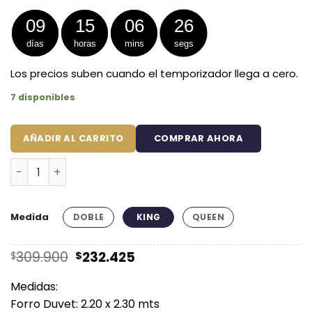
desde
$232.425
09
15
06
26
hasta
días
horas
mins
segs
$284.925
Los precios suben cuando el temporizador llega a cero.
7 disponibles
AÑADIR AL CARRITO
COMPRAR AHORA
Duvet + Fundas Jacquard 300 Hilos Polialgodón Gris Di
Medida
DOBLE
KING
QUEEN
El
El
309.900
232.425
$
$
precio
precio
original
actual
Medidas:
era:
es:
Forro Duvet: 2.20 x 2.30 mts
$309.900.
$232.425.