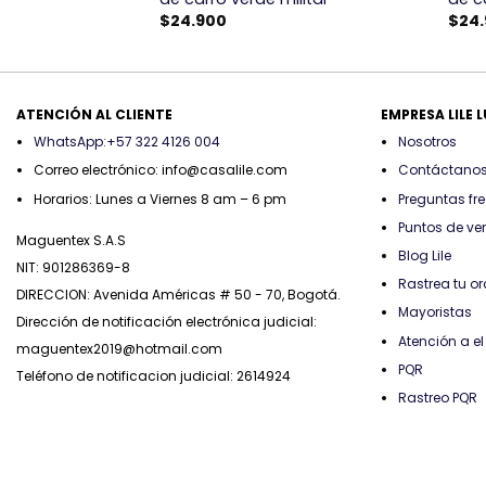
$
24.900
$
24
ATENCIÓN AL CLIENTE
EMPRESA LILE 
WhatsApp:+57 322 4126 004
Nosotros
Correo electrónico: info@casalile.com
Contáctano
Horarios: Lunes a Viernes 8 am – 6 pm
Preguntas fr
Puntos de ve
Maguentex S.A.S
Blog Lile
NIT: 901286369-8
Rastrea tu o
DIRECCION: Avenida Américas # 50 - 70, Bogotá.
Mayoristas
Dirección de notificación electrónica judicial:
Atención a el 
maguentex2019@hotmail.com
PQR
Teléfono de notificacion judicial: 2614924
Rastreo PQR