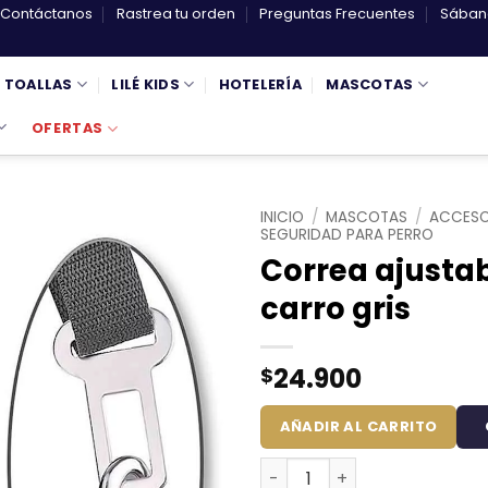
Contáctanos
Rastrea tu orden
Preguntas Frecuentes
Sábana
TOALLAS
LILÉ KIDS
HOTELERÍA
MASCOTAS
OFERTAS
INICIO
/
MASCOTAS
/
ACCESO
SEGURIDAD PARA PERRO
Correa ajustab
carro gris
24.900
$
AÑADIR AL CARRITO
Correa ajustable para cint