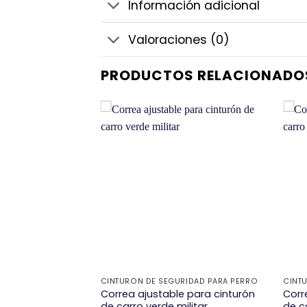
Información adicional
Valoraciones (0)
PRODUCTOS RELACIONADO
+
+
RIDAD PARA PERRO
CINTURÓN DE SEGURIDAD PARA PERRO
CINT
e para cinturón
Correa ajustable para cinturón
Corr
y
de carro verde militar
de c