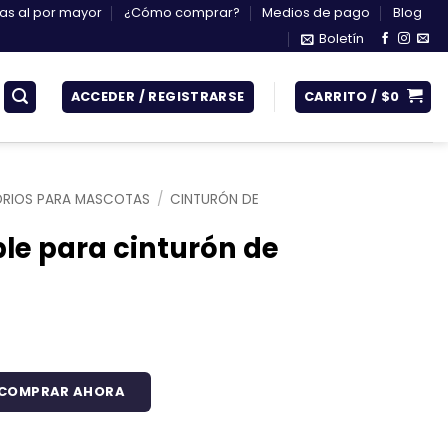
s al por mayor
¿Cómo comprar?
Medios de pago
Blog
Boletín
ACCEDER / REGISTRARSE
CARRITO /
$
0
RIOS PARA MASCOTAS
/
CINTURÓN DE
le para cinturón de
COMPRAR AHORA
urón de carro gris cantidad