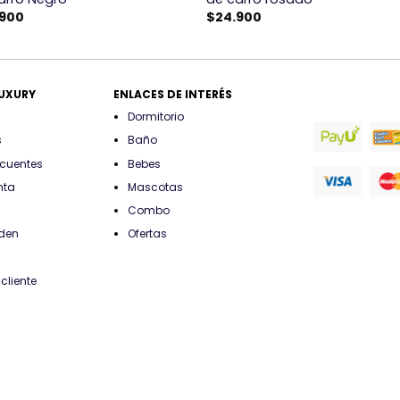
.900
$
24.900
LUXURY
ENLACES DE INTERÉS
Dormitorio
s
Baño
ecuentes
Bebes
nta
Mascotas
Combo
rden
Ofertas
cliente