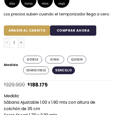
hasta
días
horas
mins
segs
$287.175
Los precios suben cuando el temporizador llega a cero.
AÑADIR AL CARRITO
COMPRAR AHORA
Combo duvet más plumón azul oscuro embozado canti
DOBLE
KING
QUEEN
Medida
SEMIDOBLE
SENCILLO
El
El
329.900
188.175
$
$
precio
precio
original
actual
Medida:
era:
es:
Sábana Ajustable 1.00 x 1.90 mts con altura de
$329.900.
$188.175.
colchón de 35 cm