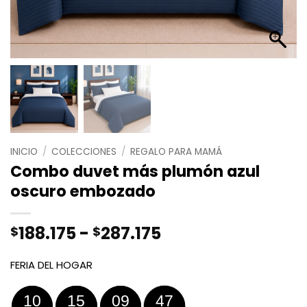
INICIO
/
COLECCIONES
/
REGALO PARA MAMÁ
Combo duvet más plumón azul
oscuro embozado
Rango
188.175
-
287.175
$
$
de
precios:
FERIA DEL HOGAR
desde
$188.175
10
15
09
47