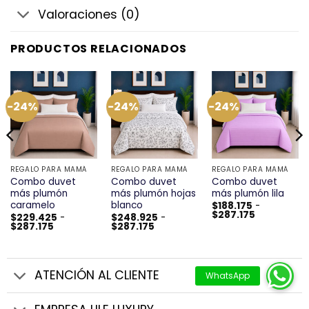
Valoraciones (0)
PRODUCTOS RELACIONADOS
-24%
-24%
-24%
REGALO PARA MAMÁ
REGALO PARA MAMÁ
REGALO PARA MAMÁ
Combo duvet
Combo duvet
Combo duvet
más plumón
más plumón hojas
más plumón lila
caramelo
blanco
$
188.175
-
Rango
$
287.175
$
229.425
-
$
248.925
-
de
Rango
Rango
$
287.175
$
287.175
precios:
de
de
desde
precios:
precios:
$188.175
desde
desde
hasta
$229.425
$248.925
$287.175
hasta
hasta
ATENCIÓN AL CLIENTE
$287.175
$287.175