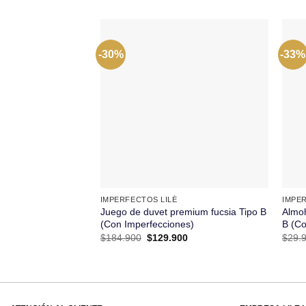
-30%
-33%
+
+
IMPERFECTOS LILÉ
IMPE
Juego de duvet premium fucsia Tipo B
Almoh
(Con Imperfecciones)
B (Co
El
El
$
184.900
$
129.900
$
29.
precio
precio
original
actual
era:
es:
$184.900.
$129.900.