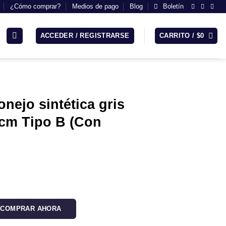
¿Cómo comprar?
Medios de pago
Blog
Boletín
ACCEDER / REGISTRARSE
CARRITO /
$
0
onejo sintética gris
cm Tipo B (Con
)
l
recio
ctual
s:
COMPRAR AHORA
.
74.900.