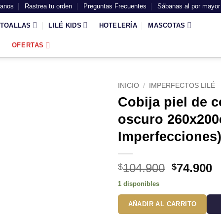
tanos
Rastrea tu orden
Preguntas Frecuentes
Sábanas al por mayor
TOALLAS
LILÉ KIDS
HOTELERÍA
MASCOTAS
OFERTAS
INICIO
/
IMPERFECTOS LILÉ
Cobija piel de c
oscuro 260x200
Imperfecciones
El
E
104.900
74.900
$
$
precio
p
1 disponibles
original
a
era:
e
AÑADIR AL CARRITO
$104.900
$