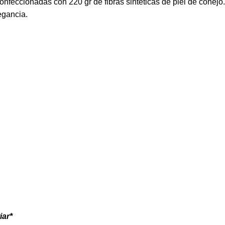
onfeccionadas con 220 gr de fibras sintéticas de piel de conej
legancia.
iar*