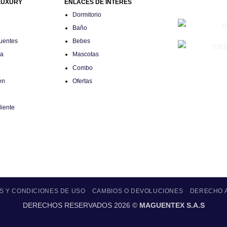
LUXURY
ENLACES DE INTERÉS
Dormitorio
Baño
uentes
Bebes
ta
Mascotas
Combo
en
Ofertas
liente
S Y CONDICIONES DE USO
CAMBIOS O DEVOLUCIONES
DERECHO 
DERECHOS RESERVADOS 2026 ©
MAGUENTEX S.A.S