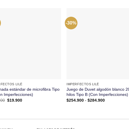
-30%
+
RFECTOS LILÉ
IMPERFECTOS LILÉ
ada estándar de microfibra Tipo
Juego de Duvet algodón blanco 2
n Imperfecciones)
hilos Tipo B (Con Imperfecciones)
El
El
Rango
900
$
19.900
$
254.900
-
$
284.900
precio
precio
de
original
actual
precios:
era:
es:
desde
$29.900.
$19.900.
$254.900
hasta
$284.900