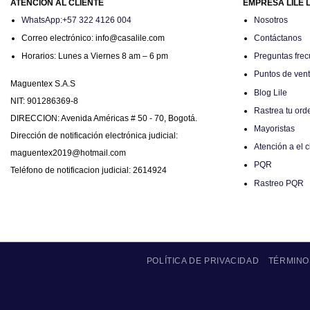
ATENCIÓN AL CLIENTE
EMPRESA LILE 
WhatsApp:+57 322 4126 004
Nosotros
Correo electrónico: info@casalile.com
Contáctanos
Horarios: Lunes a Viernes 8 am – 6 pm
Preguntas frec
Puntos de ven
Maguentex S.A.S
Blog Lile
NIT: 901286369-8
Rastrea tu ord
DIRECCION: Avenida Américas # 50 - 70, Bogotá.
Mayoristas
Dirección de notificación electrónica judicial:
Atención a el c
maguentex2019@hotmail.com
PQR
Teléfono de notificacion judicial: 2614924
Rastreo PQR
POLÍTICA DE PRIVACIDAD
TÉRMINO