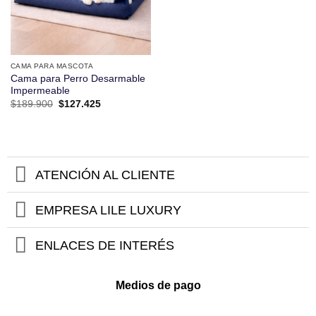
CAMA PARA MASCOTA
Cama para Perro Desarmable
Impermeable
El
El
$
189.900
$
127.425
precio
precio
original
actual
era:
es:
$189.900.
$127.425.
ATENCIÓN AL CLIENTE
EMPRESA LILE LUXURY
ENLACES DE INTERÉS
Medios de pago