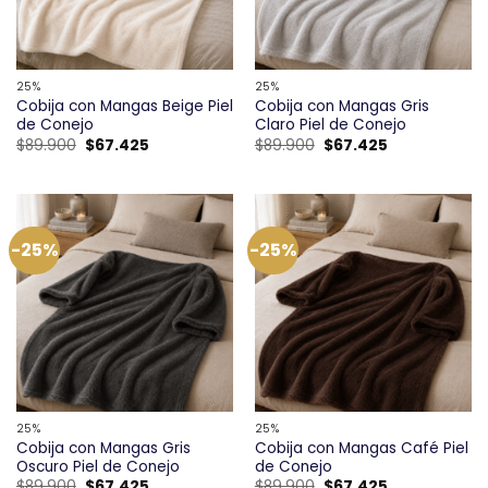
25%
25%
Cobija con Mangas Beige Piel
Cobija con Mangas Gris
de Conejo
Claro Piel de Conejo
El
El
El
El
$
89.900
$
67.425
$
89.900
$
67.425
precio
precio
precio
precio
original
actual
original
actual
era:
es:
era:
es:
$89.900.
$67.425.
$89.900.
$67.425.
-25%
-25%
25%
25%
Cobija con Mangas Gris
Cobija con Mangas Café Piel
Oscuro Piel de Conejo
de Conejo
El
El
El
El
$
89.900
$
67.425
$
89.900
$
67.425