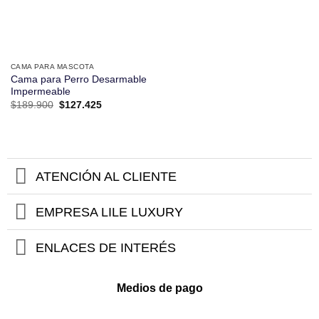
CAMA PARA MASCOTA
Cama para Perro Desarmable
Impermeable
El
El
$
189.900
$
127.425
precio
precio
original
actual
era:
es:
$189.900.
$127.425.
ATENCIÓN AL CLIENTE
EMPRESA LILE LUXURY
ENLACES DE INTERÉS
Medios de pago