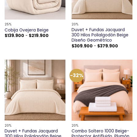
25%
20%
Duvet + Fundas Jacquard
Cobija Ovejera Beige
300 Hilos Polialgodón Beige
Rango
$
139.900
-
$
219.900
de
Diseño Geométrico
precios:
Rango
$
309.900
-
$
379.900
desde
de
$139.900
precios:
hasta
desde
$219.900
$309.90
hasta
$379.900
-32%
20%
20%
Duvet + Fundas Jacquard
Combo Soltero 1000 Beige-
300 Hilos Polialgodón Beige
Protector Antifluido, Plumón,