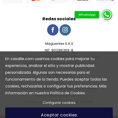
Redes sociales
Maguentex S.A.S
NIT: 901286369-8
DIRECCION: Avenida Américas # 50 - 70, Bogotá.
En casalile.com usamos cookies para mejorar tu
Superintendencia Industria y Comercio SIC
experiencia, analizar el sitio y mostrar publicidad
personalizada. Algunas son necesarias para el
funcionamiento de la tienda. Puedes aceptar todas las
cookies, rechazarlas o configurar tus preferencias. Más
Dirección de notificación electrónica judicial:
información en nuestra
Política de Cookies
.
maguentex2019@hotmail.com
Teléfono de notificacion judicial: 2614924
Configurar cookies
Aceptar cookies