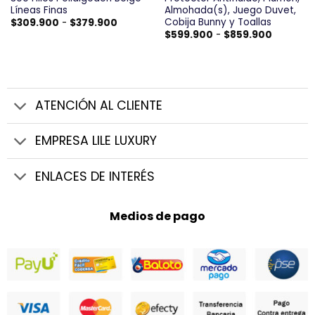
Líneas Finas
Almohada(s), Juego Duvet,
Cobija Bunny y Toallas
Rango
$
309.900
-
$
379.900
de
Rango
$
599.900
-
$
859.900
precios:
de
desde
precios:
$309.900
desde
hasta
$599.90
$379.900
hasta
$859.90
ATENCIÓN AL CLIENTE
EMPRESA LILE LUXURY
ENLACES DE INTERÉS
Medios de pago